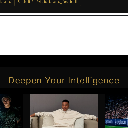
_blanc
Reddit / u/victorblanc_football
Deepen Your Intelligence