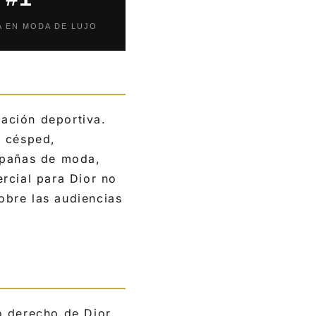
A EN MODA DE LUJO
ación deportiva.
l césped,
ampañas de moda,
rcial para Dior no
obre las audiencias
o derecho de Dior.