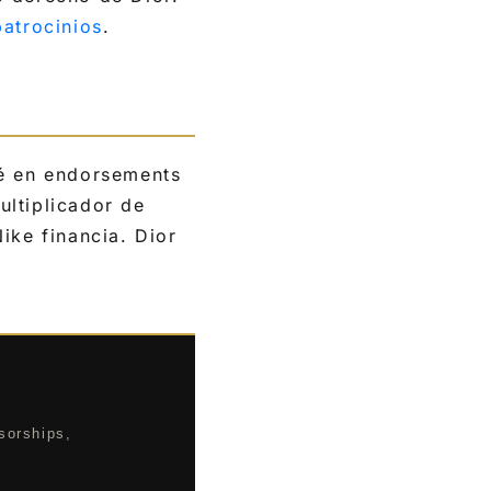
patrocinios
.
pé en endorsements
ultiplicador de
ike financia. Dior
sorships,