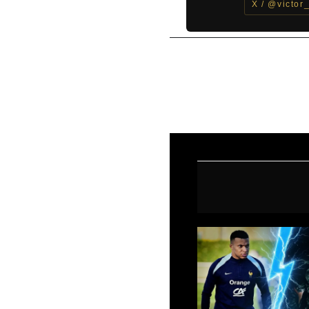
X / @victor
←
Entrada anterior