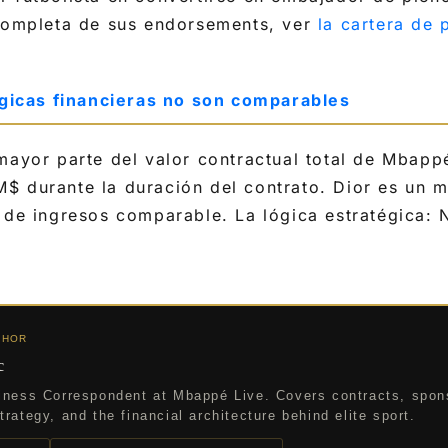
 completa de sus endorsements, ver
la cartera de 
lógicas financieras no son comparables
 mayor parte del valor contractual total de Mbap
 durante la duración del contrato. Dior es un m
 de ingresos comparable. La lógica estratégica: N
THOR
c
iness Correspondent at Mbappé Live. Covers contracts, spon
rategy, and the financial architecture behind elite sport.