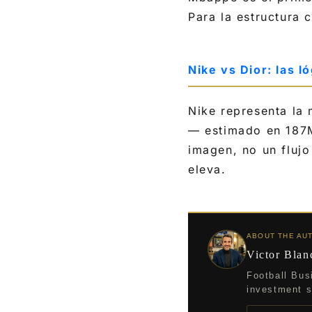
Para la estructura
Nike vs Dior: las 
Nike representa la
— estimado en 187M$
imagen, no un flujo
eleva.
ABOUT THE AU
Victor Blan
Football Bus
investment st