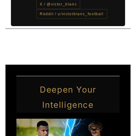
X / @victor_blanc
Reddit / u/victorblanc_football
←
Entrada anterior
Entrada siguiente
→
Deepen Your
Intelligence