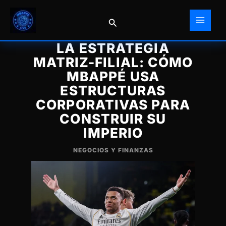
Ir
al
Buscar
contenido
LA ESTRATEGIA
MATRIZ-FILIAL: CÓMO
MBAPPÉ USA
ESTRUCTURAS
CORPORATIVAS PARA
CONSTRUIR SU
IMPERIO
NEGOCIOS Y FINANZAS