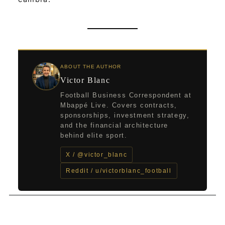
ABOUT THE AUTHOR
Victor Blanc
Football Business Correspondent at
Mbappé Live. Covers contracts,
sponsorships, investment strategy,
and the financial architecture
behind elite sport.
X / @victor_blanc
Reddit / u/victorblanc_football
←
Entrada anterior
Entrada siguiente
→