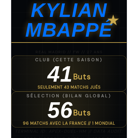
KYLIAN
★
MBAPPÉ
REAL MADRID // FW // 27 ANS
CLUB (CETTE SAISON)
41
Buts
SEULEMENT 43 MATCHS JUÉS
SÉLECTION (BILAN GLOBAL)
56
Buts
96 MATCHS AVEC LA FRANCE // 1 MONDIAL
TERMINAL ID: APEX-DUEL-HM // DATA AUDIT: