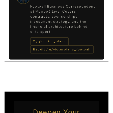
Football Business Correspondent
at Mbappé Live. Covers
contracts, sponsorships,
investment strategy, and the
financial architecture behind
elite sport.
X / @victor_blanc
Reddit / u/victorblanc_football
←
Article précédent
Article suivant
→
Deepen Your