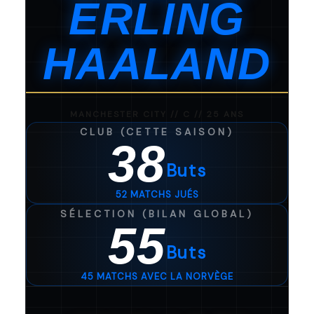
ERLING
HAALAND
MANCHESTER CITY // C // 25 ANS
CLUB (CETTE SAISON)
38
Buts
52 MATCHS JUÉS
SÉLECTION (BILAN GLOBAL)
55
Buts
45 MATCHS AVEC LA NORVÈGE