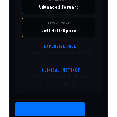
Advanced Forward
LETHAL ZONE
Left Half-Space
⚡
EXPLOSIVE PACE
Unmatched acceleration in the
first 10 meters.
🎯
CLINICAL INSTINCT
High-percentage finishing in
clutch moments.
FULL PERFORMANCE DATA →