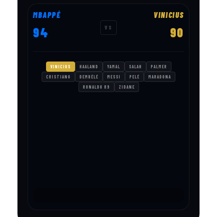
MBAPPÉ
VINICIUS
VS
94
90
VINICIUS
HAALAND
YAMAL
SALAH
PALMER
CRISTIANO
DEMBÉLÉ
MESSI
PELÉ
MARADONA
RONALDO R9
ZIDANE