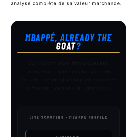
analyse complète de sa valeur marchande.
MBAPPÉ, ALREADY THE
GOAT
?
Our custom algorithm processes
thousands of data points to isolate
Kylian’s true on-pitch impact compared
to modern rivals and all-time icons.
LIVE SCOUTING – MBAPPE PROFILE
PRIMARY ROLE