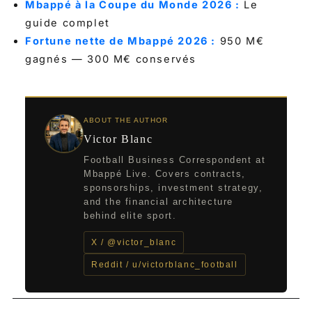
Mbappé à la Coupe du Monde 2026 :
Le
guide complet
Fortune nette de Mbappé 2026 :
950 M€
gagnés — 300 M€ conservés
ABOUT THE AUTHOR
Victor Blanc
Football Business Correspondent at
Mbappé Live. Covers contracts,
sponsorships, investment strategy,
and the financial architecture
behind elite sport.
X / @victor_blanc
Reddit / u/victorblanc_football