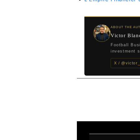
ABOUT THE AU
Victor Blan
Football Bus
investment st
X / @victor
←
Article précédent