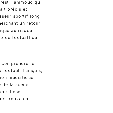
 c’est Hammoud qui
it précis et
sseur sportif long
herchant un retour
fique au risque
ub de football de
r comprendre le
football français,
tion médiatique
é de la scène
une thèse
rs trouvaient