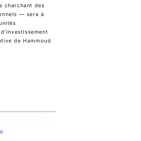
es cherchant des
ionnels — sera à
unités
e d’investissement
ficative de Hammoud
pé