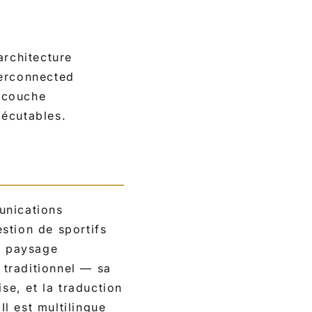
architecture
terconnected
a couche
xécutables.
unications
stion de sportifs
du paysage
 traditionnel — sa
se, et la traduction
Il est multilingue