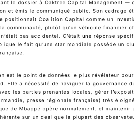
nant le dossier à Oaktree Capital Management —
tion et émis le communiqué public. Son cadrage éta
ge positionnait Coalition Capital comme un investi
a communauté, plutôt qu’un véhicule financier c
n’était pas accidentel. C’était une réponse spéci
plique le fait qu’une star mondiale possède un cl
rançaise.
en est le point de données le plus révélateur pou
 Elle a nécessité de naviguer la gouvernance du 
 avec les parties prenantes locales, gérer l’exposi
mandie, presse régionale française) très éloign
que de Mbappé opère normalement, et maintenir 
hérente sur un deal que la plupart des observateu