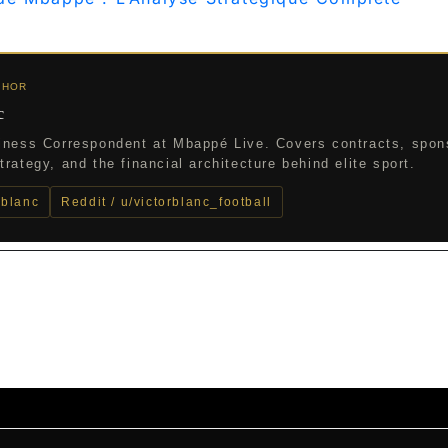
THOR
c
iness Correspondent at Mbappé Live. Covers contracts, spon
rategy, and the financial architecture behind elite sport.
_blanc
Reddit / u/victorblanc_football