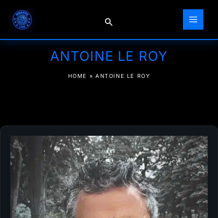
Aller
au
Rechercher
contenu
ANTOINE LE ROY
HOME
»
ANTOINE LE ROY