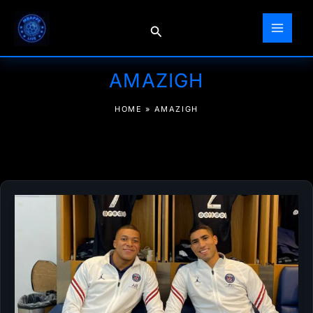
Aller
au
Rechercher
contenu
AMAZIGH
HOME
»
AMAZIGH