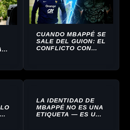
CUANDO MBAPPÉ SE
SALE DEL GUION: EL
CONFLICTO CON
A
ORELSAN Y EL LADO
VOLCÁNICO DE
KYLIAN
LA IDENTIDAD DE
 LO
MBAPPÉ NO ES UNA
ETIQUETA — ES UN
MERCADO: EL
A
NEGOCIO DE SUS