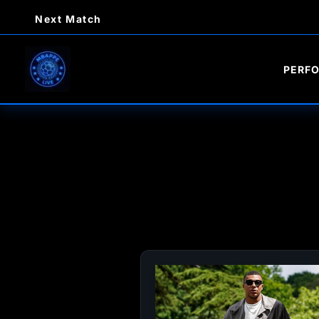
Ir
Next Match
al
contenido
PERF