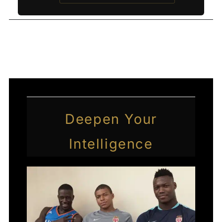
←
Entrada anterior
Entrada siguiente
→
Deepen Your
Intelligence