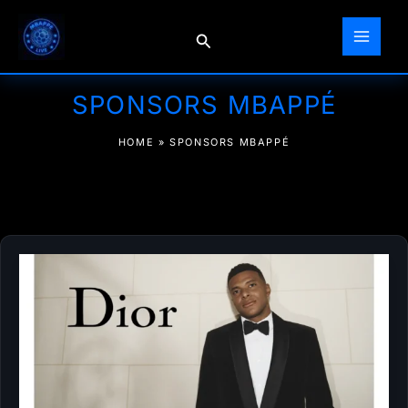
Aller
au
Rechercher
contenu
SPONSORS MBAPPÉ
HOME
»
SPONSORS MBAPPÉ