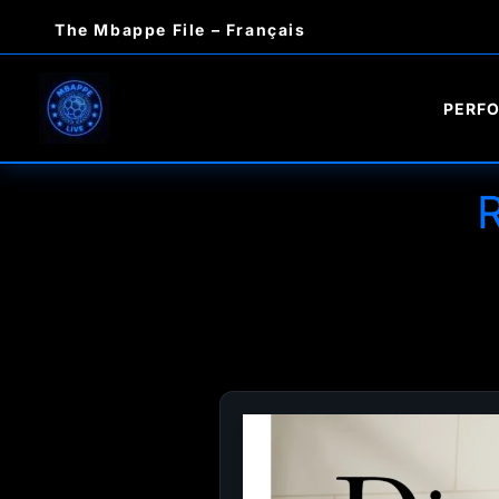
Aller
The Mbappe File – Français
au
contenu
PERF