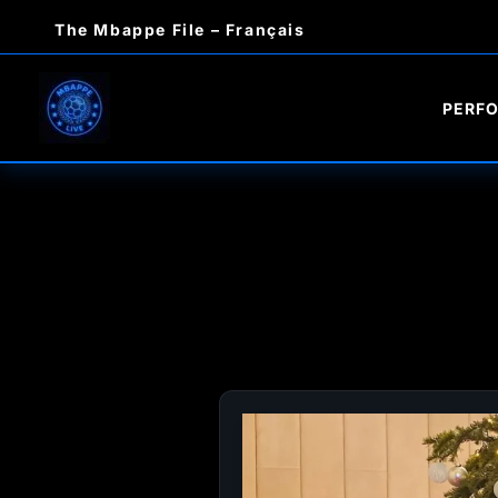
Aller
The Mbappe File – Français
au
contenu
PERF