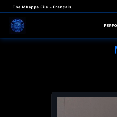
Aller
The Mbappe File – Français
au
contenu
PERF