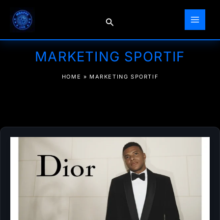
Aller
au
Rechercher
contenu
MARKETING SPORTIF
HOME
»
MARKETING SPORTIF