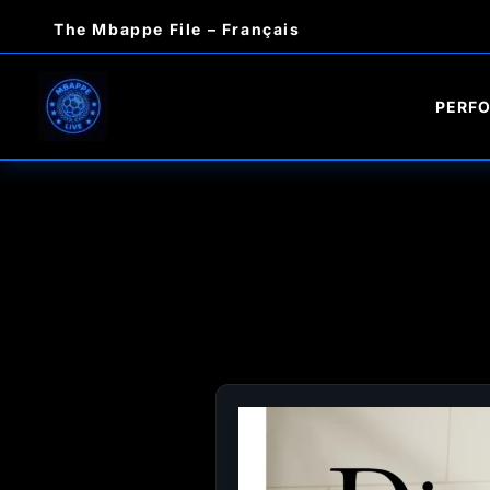
Aller
The Mbappe File – Français
au
contenu
PERF