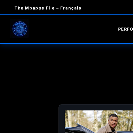
Aller
The Mbappe File – Français
au
contenu
PERF