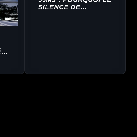
SILENCE DE
MBAPPÉ SUR LES
RÉSEAUX COÛTE
CHER À SA MARQUE
É
E
À