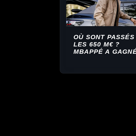
OÙ SONT PASSÉS
LES 650 M€ ?
MBAPPÉ A GAGN
950 M€ — VOICI C
QUI EST ARRIVÉ 
LA FORTUNE
MANQUANTE