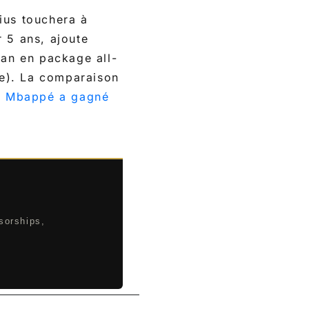
ius touchera à
 5 ans, ajoute
an en package all-
e). La comparaison
e Mbappé a gagné
sorships,