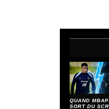
←
Article précédent
QUAND MBAP
SORT DU SCRI