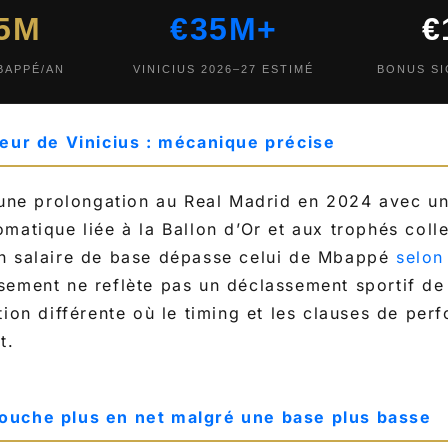
25M
€35M+
€
BAPPÉ/AN
VINICIUS 2026–27 ESTIMÉ
BONUS S
teur de Vinicius : mécanique précise
 une prolongation au Real Madrid en 2024 avec u
atique liée à la Ballon d’Or et aux trophés collec
n salaire de base dépasse celui de Mbappé
selon
sement ne reflète pas un déclassement sportif d
tion différente où le timing et les clauses de per
t.
ouche plus en net malgré une base plus basse