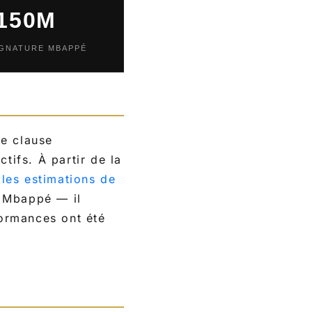
150M
IGNATURE MBAPPÉ
ne clause
tifs. À partir de la
 les estimations de
e Mbappé — il
formances ont été