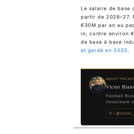
Le salaire de base 
partir de 2026–27. 
€30M par an au pac
in, contre environ
de base à base indu
et gardé en 2025
.
ABOUT THE AU
Victor Blan
Football Bus
investment st
X / @victor