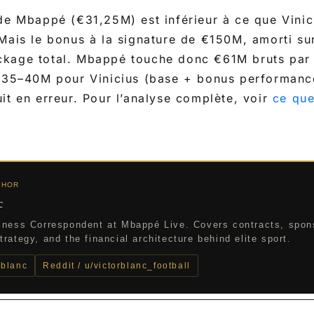
de Mbappé (€31,25M) est inférieur à ce que Vinic
Mais le bonus à la signature de €150M, amorti sur
kage total. Mbappé touche donc €61M bruts par 
 €35–40M pour Vinicius (base + bonus performanc
it en erreur. Pour l’analyse complète, voir
ce qu
THOR
c
iness Correspondent at Mbappé Live. Covers contracts, spon
rategy, and the financial architecture behind elite sport.
_blanc
Reddit / u/victorblanc_football