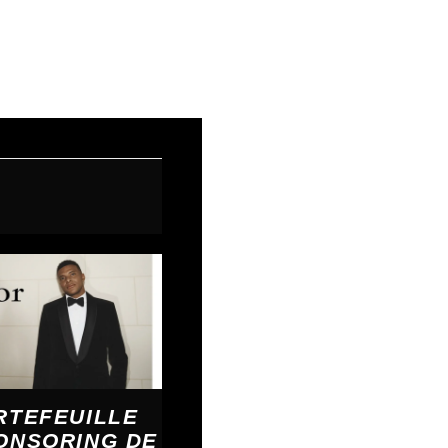
Article suivant
→
RTEFEUILLE
ONSORING DE