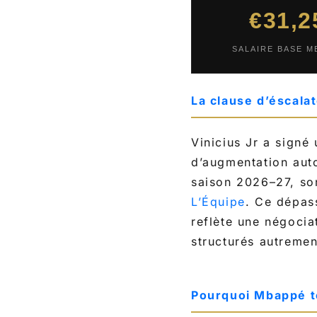
€31,
SALAIRE BASE M
La clause d’éscala
Vinicius Jr a signé
d’augmentation autom
saison 2026–27, so
L’Équipe
. Ce dépas
reflète une négocia
structurés autremen
Pourquoi Mbappé t