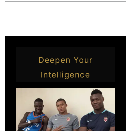
←
Article précédent
Article suivant
→
Deepen Your
Intelligence