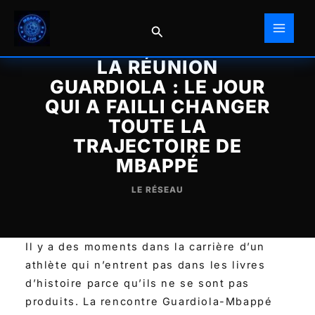
Aller
au
Rechercher
contenu
LA RÉUNION
GUARDIOLA : LE JOUR
QUI A FAILLI CHANGER
TOUTE LA
TRAJECTOIRE DE
MBAPPÉ
LE RÉSEAU
Il y a des moments dans la carrière d’un
athlète qui n’entrent pas dans les livres
d’histoire parce qu’ils ne se sont pas
produits. La rencontre Guardiola-Mbappé