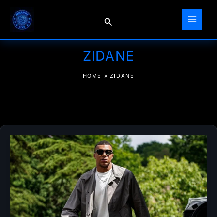
Ir
al
Buscar
contenido
ZIDANE
HOME
»
ZIDANE