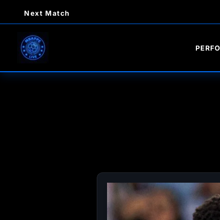
Ir
Next Match
al
contenido
PERF