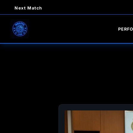
Ir
Next Match
al
contenido
PERF