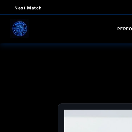
Ir
Next Match
al
contenido
PERF