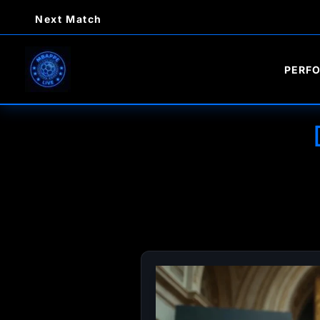
Ir
Next Match
al
contenido
PERF