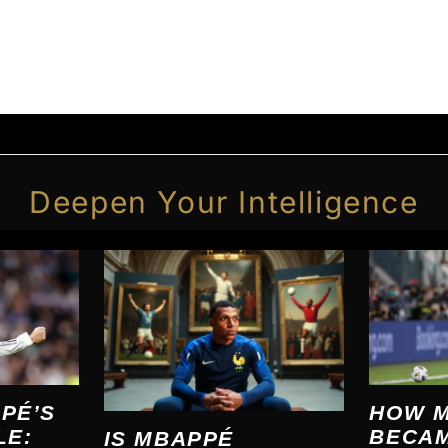
Deepen Your Intelligence
HOW 
PÉ’S
BECAM
LE:
IS MBAPPÉ