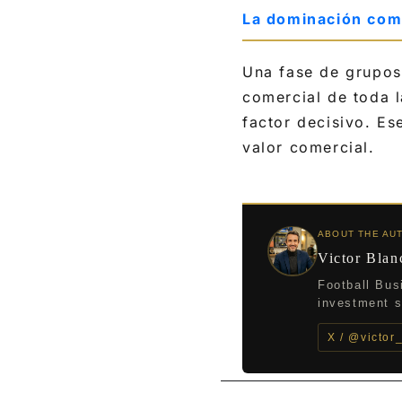
La dominación come
Una fase de grupos 
comercial de toda l
factor decisivo. Es
valor comercial.
ABOUT THE AU
Victor Blan
Football Bus
investment st
X / @victor