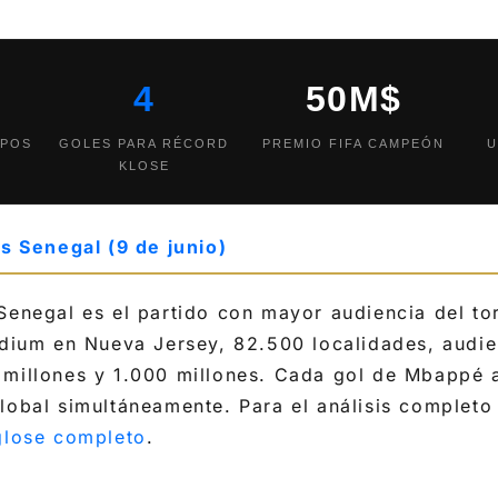
4
50M$
UPOS
GOLES PARA RÉCORD
PREMIO FIFA CAMPEÓN
U
KLOSE
vs Senegal (9 de junio)
Senegal es el partido con mayor audiencia del to
adium en Nueva Jersey, 82.500 localidades, audi
 millones y 1.000 millones. Cada gol de Mbappé a
lobal simultáneamente. Para el análisis completo
glose completo
.