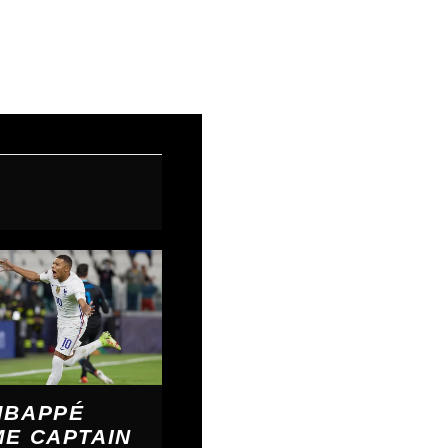
Next Post
→
MBAPPÉ
E CAPTAIN